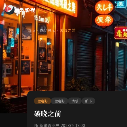
看戏影视
首页
作品展示
破晓之前
微电影
微电影
情感
都市
破晓之前
新锐影业
2023
18:00